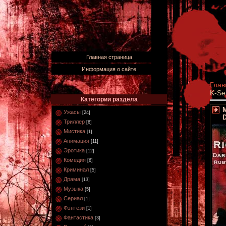
Главная страница
Информация о сайте
Глав
K-Se
Категории раздела
М
Ужасы
[24]
D
Триллер
[6]
Мистика
[1]
Анимация
[11]
Эротика
[12]
Комедия
[6]
Криминал
[5]
Драма
[13]
Музыка
[5]
Сериал
[1]
Фэнтези
[1]
Фантастика
[3]