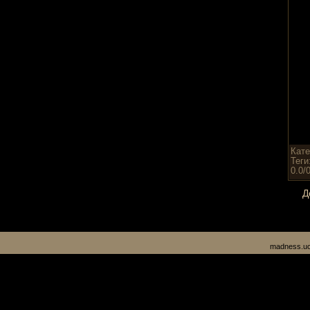
Кате
Теги
0.0
/
Д
madness.uc