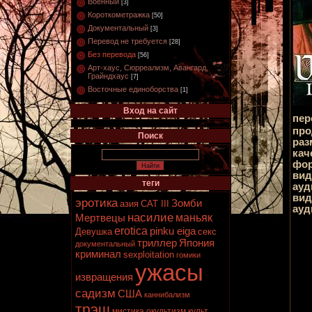
Военный
[3]
Короткометражка
[50]
Документальный
[3]
Перевод не требуется
[28]
Без перевода
[56]
Арт-хаус, Сюрреализм, Авангард,
Грайндхаус
[7]
Восточные единоборства
[1]
Вход на сайт
пер
про
Поиск
раз
кач
фор
вид
теги
ауд
вид
эротика
Зомби
азия
CAT III
ауд
насилие
маньяк
Мертвецы
erotica
pinku eiga
Девушка
секс
триллер
Япония
документальный
криминал
sexploitation
гомики
ужасы
извращения
садизм
США
каннибализм
трэш
мистика
окультизм
культ