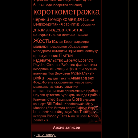
боевик
единоборства
таиланд
короткометражка
комедия
чёрный юмор
Секси
Великобритания
стриптиз
оборотни
драма
издевательства
ненормативная лексика
Гонконг
Жесть
Южная Корея
харакири
маньяки
прекрасное образование
германия
мелодрама
сатанизм
сеппуку
Пытки
преступление
издевательство
Дерьмо
Eccentric
Psycho Cinema
Рабство
фантастика
анимация
фэнтези
киберпанк
Музыка
музыкальный
военный
Пол Верховен
pinku
sex
Авангард
Тэцудзи Такэти
Фред Фогель
сюрреализм
немое кино
изнасилование
мазохизм
постапокалипсис
приключения
Брайан
Паулин
детектив
Syn.Optik
канада
Брайан
Gore
стёб
Клемент
Вампиры
слэшер
Bill Zebub
концерт
Knochenwald
Misty
Mundae (Erin Brown)
спорт
Паркур
Вирус
bdsm
грайндхаус
YouTube
fetish
Bloody Cuts
история
Nino Scuderi
Robert
Zemeckis
Архив записей
2012 Ноябрь