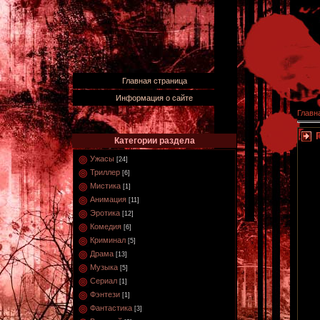
Главная страница
Информация о сайте
Главн
Категории раздела
Ужасы
[24]
Триллер
[6]
Мистика
[1]
Анимация
[11]
Эротика
[12]
Комедия
[6]
Криминал
[5]
Драма
[13]
Музыка
[5]
Сериал
[1]
Фэнтези
[1]
Фантастика
[3]