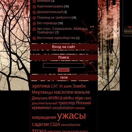
Военный
[3]
Короткометражка
[50]
Документальный
[3]
Перевод не требуется
[28]
Без перевода
[56]
...
Чи
Арт-хаус, Сюрреализм, Авангард,
Катег
Грайндхаус
[7]
Восточные единоборства
[1]
Вход на сайт
Поиск
теги
эротика
Зомби
CAT III
азия
насилие
маньяк
Мертвецы
erotica
pinku eiga
Девушка
секс
триллер
Япония
документальный
криминал
sexploitation
гомики
ужасы
извращения
садизм
США
каннибализм
трэш
мистика
окультизм
культ