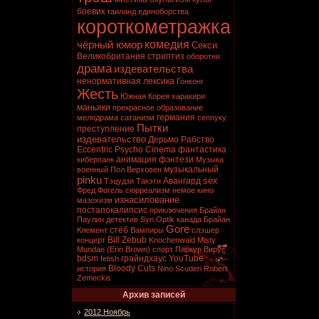
боевик
таиланд
единоборства
короткометражка
комедия
чёрный юмор
Секси
Великобритания
стриптиз
оборотни
драма
издевательства
ненормативная лексика
Гонконг
Жесть
Южная Корея
харакири
маньяки
прекрасное образование
германия
мелодрама
сатанизм
сеппуку
Пытки
преступление
издевательство
Дерьмо
Рабство
Eccentric Psycho Cinema
фантастика
анимация
фэнтези
киберпанк
Музыка
музыкальный
военный
Пол Верховен
pinku
sex
Авангард
Тэцудзи Такэти
Фред Фогель
сюрреализм
немое кино
изнасилование
мазохизм
постапокалипсис
приключения
Брайан
Паулин
детектив
Syn.Optik
канада
Брайан
Gore
стёб
Клемент
Вампиры
слэшер
Bill Zebub
концерт
Knochenwald
Misty
Mundae (Erin Brown)
спорт
Паркур
Вирус
bdsm
грайндхаус
YouTube
fetish
Bloody Cuts
история
Nino Scuderi
Robert
Zemeckis
Архив записей
2012 Ноябрь