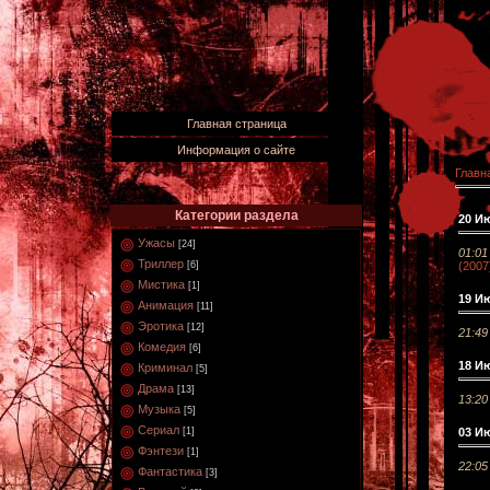
Главная страница
Информация о сайте
Главн
Категории раздела
20 И
Ужасы
[24]
01:01
Триллер
(2007
[6]
Мистика
[1]
19 И
Анимация
[11]
Эротика
[12]
21:49
Комедия
[6]
18 И
Криминал
[5]
Драма
[13]
13:20
Музыка
[5]
Сериал
03 И
[1]
Фэнтези
[1]
22:05
Фантастика
[3]