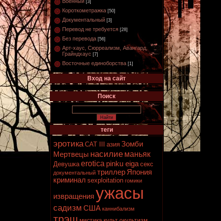
Военный
[3]
Короткометражка
[50]
Документальный
[3]
Перевод не требуется
[28]
Без перевода
[56]
Арт-хаус, Сюрреализм, Авангард,
Грайндхаус
[7]
Восточные единоборства
[1]
Вход на сайт
Поиск
теги
эротика
Зомби
CAT III
азия
насилие
маньяк
Мертвецы
erotica
pinku eiga
Девушка
секс
триллер
Япония
документальный
криминал
sexploitation
гомики
ужасы
извращения
садизм
США
каннибализм
трэш
мистика
культ
окультизм