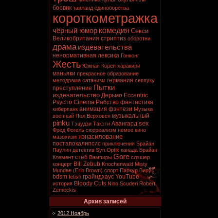
боевик
таиланд
единоборства
короткометражка
комедия
чёрный юмор
Секси
Великобритания
стриптиз
оборотни
драма
издевательства
ненормативная лексика
Гонконг
Жесть
Южная Корея
харакири
маньяки
прекрасное образование
германия
мелодрама
сатанизм
сеппуку
Пытки
преступление
издевательство
Дерьмо
Eccentric
Psycho Cinema
Рабство
фантастика
анимация
фэнтези
киберпанк
Музыка
музыкальный
военный
Пол Верховен
pinku
sex
Авангард
Тэцудзи Такэти
Фред Фогель
сюрреализм
немое кино
изнасилование
мазохизм
постапокалипсис
приключения
Брайан
Паулин
детектив
Syn.Optik
канада
Брайан
Gore
стёб
Клемент
Вампиры
слэшер
Bill Zebub
концерт
Knochenwald
Misty
Mundae (Erin Brown)
спорт
Паркур
Вирус
bdsm
грайндхаус
YouTube
fetish
Bloody Cuts
история
Nino Scuderi
Robert
Zemeckis
Архив записей
2012 Ноябрь