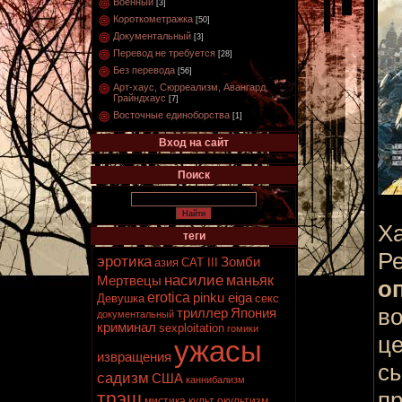
Военный
[3]
Короткометражка
[50]
Документальный
[3]
Перевод не требуется
[28]
Без перевода
[56]
Арт-хаус, Сюрреализм, Авангард,
Грайндхаус
[7]
Восточные единоборства
[1]
Вход на сайт
Поиск
Ха
теги
Ре
эротика
Зомби
азия
CAT III
насилие
маньяк
Мертвецы
о
erotica
pinku eiga
Девушка
секс
во
триллер
Япония
документальный
криминал
sexploitation
гомики
це
ужасы
извращения
с
садизм
США
каннибализм
пр
трэш
мистика
культ
окультизм