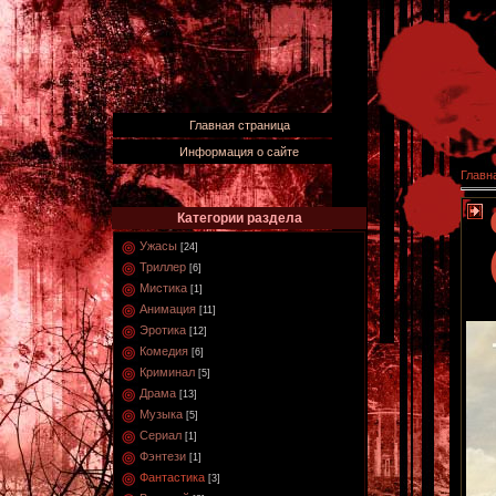
Главная страница
Информация о сайте
Главн
Категории раздела
Ужасы
[24]
Триллер
[6]
Мистика
[1]
Анимация
[11]
Эротика
[12]
Комедия
[6]
Криминал
[5]
Драма
[13]
Музыка
[5]
Сериал
[1]
Фэнтези
[1]
Фантастика
[3]