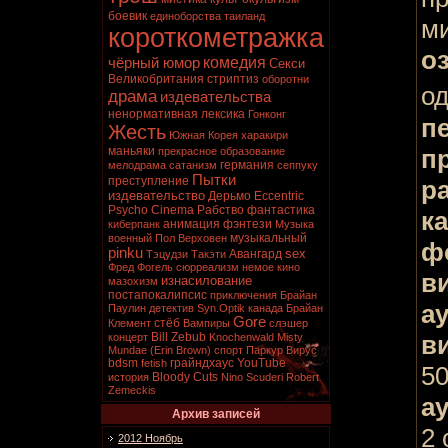
боевик
единоборства
таиланд
ми
короткометражка
о
комедия
чёрный юмор
Секси
Великобритания
стриптиз
оборотни
о
драма
издевательства
ненормативная лексика
Гонконг
п
Жесть
Южная Корея
харакири
п
маньяки
прекрасное образование
германия
мелодрама
сатанизм
сеппуку
Пытки
преступление
р
издевательство
Дерьмо
Eccentric
Psycho Cinema
Рабство
фантастика
к
анимация
фэнтези
киберпанк
Музыка
музыкальный
военный
Пол Верховен
ф
pinku
sex
Авангард
Тэцудзи Такэти
Фред Фогель
сюрреализм
немое кино
в
изнасилование
мазохизм
постапокалипсис
приключения
Брайан
а
Паулин
детектив
Syn.Optik
канада
Брайан
Gore
стёб
Клемент
Вампиры
слэшер
в
Bill Zebub
концерт
Knochenwald
Misty
Mundae (Erin Brown)
спорт
Паркур
Вирус
bdsm
грайндхаус
YouTube
fetish
50
Bloody Cuts
история
Nino Scuderi
Robert
Zemeckis
ау
Архив записей
2 
2012 Ноябрь