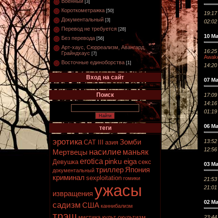
Военный
[3]
Короткометражка
[50]
19:17
Документальный
[3]
02:02
Перевод не требуется
[28]
10 М
Без перевода
[56]
Арт-хаус, Сюрреализм, Авангард,
16:25
Грайндхаус
[7]
Awake
Восточные единоборства
[1]
14:20
Вход на сайт
07 М
Поиск
17:09
14:16
01:19
06 М
теги
эротика
13:52
Зомби
CAT III
азия
12:56
насилие
маньяк
Мертвецы
erotica
pinku eiga
Девушка
секс
03 М
триллер
Япония
документальный
криминал
sexploitation
гомики
21:53
ужасы
21:01
извращения
02 Ма
садизм
США
каннибализм
трэш
23:44
мистика
культ
окультизм