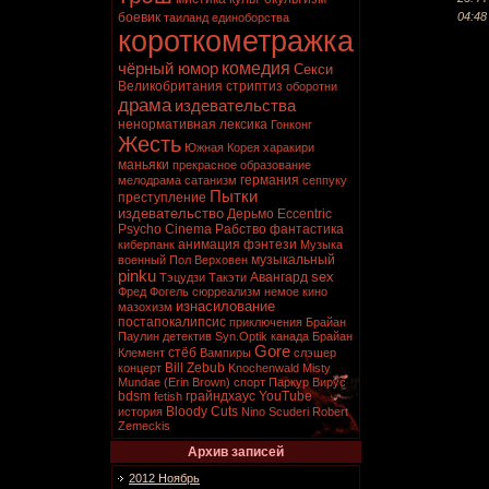
04:48
боевик
таиланд
единоборства
короткометражка
комедия
чёрный юмор
Секси
Великобритания
стриптиз
оборотни
драма
издевательства
ненормативная лексика
Гонконг
Жесть
Южная Корея
харакири
маньяки
прекрасное образование
германия
мелодрама
сатанизм
сеппуку
Пытки
преступление
издевательство
Дерьмо
Eccentric
Psycho Cinema
Рабство
фантастика
анимация
фэнтези
киберпанк
Музыка
музыкальный
военный
Пол Верховен
pinku
sex
Авангард
Тэцудзи Такэти
Фред Фогель
сюрреализм
немое кино
изнасилование
мазохизм
постапокалипсис
приключения
Брайан
Паулин
детектив
Syn.Optik
канада
Брайан
Gore
стёб
Клемент
Вампиры
слэшер
Bill Zebub
концерт
Knochenwald
Misty
Mundae (Erin Brown)
спорт
Паркур
Вирус
bdsm
грайндхаус
YouTube
fetish
Bloody Cuts
история
Nino Scuderi
Robert
Zemeckis
Архив записей
2012 Ноябрь