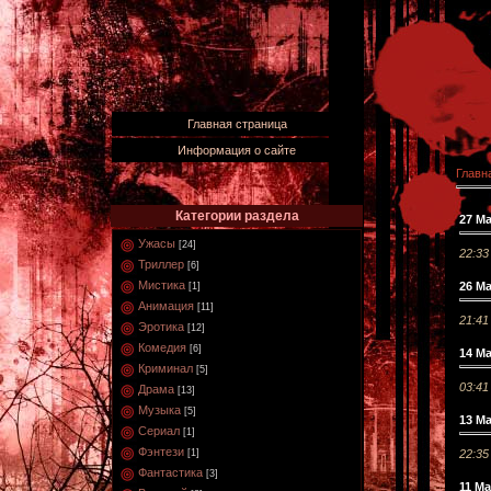
Главная страница
Информация о сайте
Главн
Категории раздела
27 М
Ужасы
[24]
22:33
Триллер
[6]
Мистика
26 М
[1]
Анимация
[11]
21:41
Эротика
[12]
Комедия
[6]
14 М
Криминал
[5]
03:41
Драма
[13]
Музыка
[5]
13 М
Сериал
[1]
Фэнтези
22:35
[1]
Фантастика
[3]
11 Ма