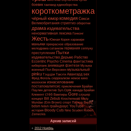
боевик
таиланд
единоборства
короткометражка
комедия
чёрный юмор
Секси
Великобритания
стриптиз
оборотни
драма
издевательства
ненормативная лексика
Гонконг
Жесть
Южная Корея
харакири
маньяки
прекрасное образование
германия
мелодрама
сатанизм
сеппуку
Пытки
преступление
издевательство
Дерьмо
Рабство
Eccentric Psycho Cinema
фантастика
анимация
фэнтези
киберпанк
Музыка
музыкальный
военный
Пол Верховен
pinku
sex
Авангард
Тэцудзи Такэти
Фред Фогель
сюрреализм
немое кино
изнасилование
мазохизм
постапокалипсис
приключения
Брайан
Паулин
детектив
Syn.Optik
канада
Брайан
Gore
стёб
Клемент
Вампиры
слэшер
Bill Zebub
концерт
Knochenwald
Misty
Mundae (Erin Brown)
спорт
Паркур
Вирус
bdsm
грайндхаус
YouTube
fetish
Bloody Cuts
история
Nino Scuderi
Robert
Zemeckis
Архив записей
2012 Ноябрь