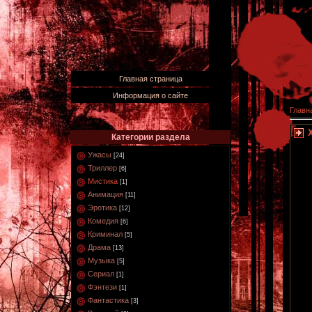
Главная страница
Информация о сайте
Главн
Категории раздела
Ужасы
[24]
Триллер
[6]
Мистика
[1]
Анимация
[11]
Эротика
[12]
Комедия
[6]
Криминал
[5]
Драма
[13]
Музыка
[5]
Сериал
[1]
Фэнтези
[1]
Фантастика
[3]