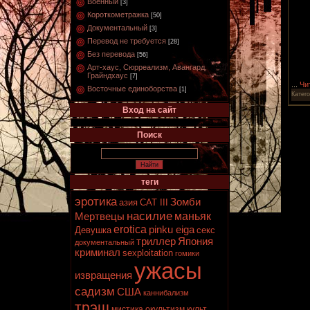
Военный
[3]
Короткометражка
[50]
Документальный
[3]
Перевод не требуется
[28]
Без перевода
[56]
Арт-хаус, Сюрреализм, Авангард,
Грайндхаус
[7]
...
Чи
Восточные единоборства
[1]
Катег
Вход на сайт
Поиск
теги
эротика
Зомби
азия
CAT III
насилие
маньяк
Мертвецы
erotica
pinku eiga
Девушка
секс
триллер
Япония
документальный
криминал
sexploitation
гомики
ужасы
извращения
садизм
США
каннибализм
трэш
мистика
окультизм
культ