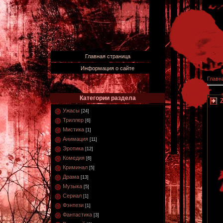
Главная страница
Информация о сайте
Главн
Категории раздела
Ужасы
[24]
Триллер
[6]
Мистика
[1]
Анимация
[11]
Эротика
[12]
Комедия
[6]
Криминал
[5]
Драма
[13]
Музыка
[5]
Сериал
[1]
Фэнтези
[1]
Фантастика
[3]