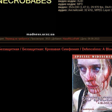
видео кодек:
XviD
аудио кодек:
MP3
видео:
352x240 (1.47:1), 29.970 fps, DivX C
аудио:
Английский: 32 kHz, MPEG Layer 3,
ория:
Перевод не требуется
| Просмотров: 3815 | Добавил:
HaseRiLLoPaW
| Дата:
08.09.2013
Беззащитная / Беззащитная: Кровавая Симфония / Defenceless: A Blo