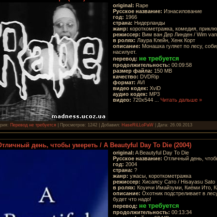
original:
Rape
Русское название:
Изнасилование
год:
1966
страна:
Нидерланды
жанр:
короткометражка, комедия, прикл
режиссер:
Вим ван Дер Линден / Wim van
в ролях:
Лаура Клейн, Хенк Корт
описание:
Монашка гуляет по лесу, соб
насилует.
не требуется
перевод:
продолжительность:
00:09:58
размер файла:
150 MB
качество:
DVDRip
формат:
AVI
видео кодек:
XviD
аудио кодек:
MP3
видео:
720x544
...
Читать дальше »
ория:
Перевод не требуется
| Просмотров: 1242 | Добавил:
HaseRiLLoPaW
| Дата:
26.09.2013
Отличный день, чтобы умереть / A Beautyful Day To Die (2004)
original:
A Beautyful Day To Die
Русское название:
Отличный день, чтоб
год:
2004
страна:
?
жанр:
ужасы, короткометражка
режиссер:
Хисаясу Сато / Hisayasu Sato
в ролях:
Коуичи Имайзуми, Киёми Ито, 
описание:
Охотник подстреливает в лес
будет что надо!
не требуется
перевод:
продолжительность:
00:13:34