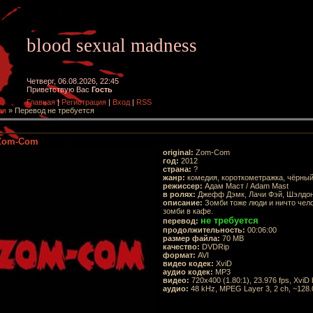
blood sexual madness
Четверг, 06.08.2026, 22:45
Приветствую Вас
Гость
Главная
|
Регистрация
|
Вход
|
RSS
ая
»
Перевод не требуется
Zom-Com
original:
Zom-Com
год:
2012
страна:
?
жанр:
комедия, короткометражка, чёрны
режиссер:
Адам Маст / Adam Mast
в ролях:
Джефф Дэмк, Лачи Фэй, Шэлдон
описание:
Зомби тоже люди и ничто чел
зомби в кафе.
не требуется
перевод:
продолжительность:
00:06:00
размер файла:
70 MB
качество:
DVDRip
формат:
AVI
видео кодек:
XviD
аудио кодек:
MP3
видео:
720x400 (1.80:1), 23.976 fps, XviD b
аудио:
48 kHz, MPEG Layer 3, 2 ch, ~128