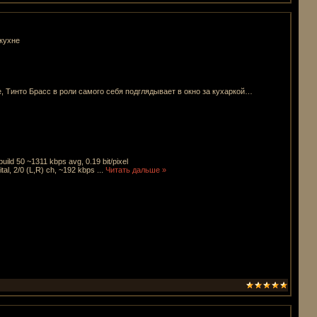
кухне
, Тинто Брасс в роли самого себя подглядывает в окно за кухаркой…
uild 50 ~1311 kbps avg, 0.19 bit/pixel
al, 2/0 (L,R) ch, ~192 kbps
...
Читать дальше »