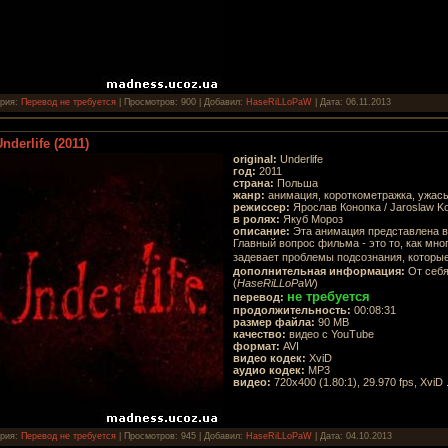
ория:
Перевод не требуется
| Просмотров: 900 | Добавил:
HaseRiLLoPaW
| Дата:
06.11.2013
nderlife (2011)
original:
Underlife
год:
2011
страна:
Польша
жанр:
анимация, короткометражка, ужасы
режиссер:
Ярослав Конопка / Jaroslaw 
в ролях:
Якуб Мороз
описание:
Эта анимация представлена в 
Главный вопрос фильма - это то, как мн
задевает проблемы подсознания, которы
дополнительная информация:
От себя
(
HaseRiLLoPaW
)
не требуется
перевод:
продолжительность:
00:08:31
размер файла:
90 MB
качество:
видео с YouTube
формат:
AVI
видео кодек:
XviD
аудио кодек:
MP3
видео:
720x400 (1.80:1), 29.970 fps, XviD
ория:
Перевод не требуется
| Просмотров: 945 | Добавил:
HaseRiLLoPaW
| Дата:
04.10.2013