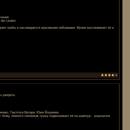
ючения
 der Linden
ирает грибы и наслаждается красивыми пейзажами. Мужик выслеживает её и
ы умереть
Кинако, Такэтоси Ватари, Юми Йошиюки
у тёлку, немного свежевав тушку подвешивает её на шампур... шашлычок