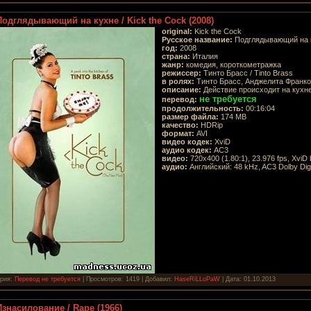
Подглядывающий на кухне / Kick the Cock (2008)
original:
Kick the Cock
Русское название:
Подглядывающий на 
год:
2008
страна:
Италия
жанр:
комедия, короткометражка
режиссер:
Тинто Брасс / Tinto Brass
в ролях:
Тинто Брасс, Анджелита Франко
описание:
Действие происходит на кухне
не требуется
перевод:
продолжительность:
00:16:04
размер файла:
174 MB
качество:
HDRip
формат:
AVI
видео кодек:
XviD
аудио кодек:
AC3
видео:
720x400 (1.80:1), 23.976 fps, XviD b
аудио:
Английский: 48 kHz, AC3 Dolby Digit
ория:
Перевод не требуется
| Просмотров: 1419 | Добавил:
HaseRiLLoPaW
| Дата:
01.10.2013
Изнасилование / Rape (1966)