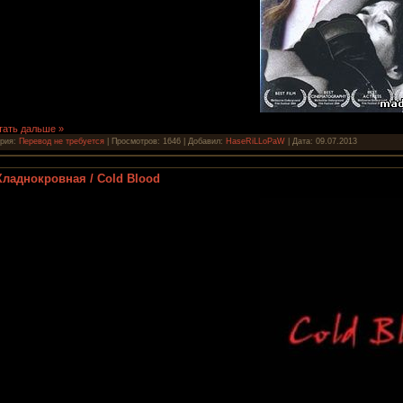
тать дальше »
ория:
Перевод не требуется
| Просмотров: 1646 | Добавил:
HaseRiLLoPaW
| Дата:
09.07.2013
Хладнокровная / Cold Blood