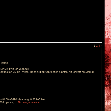
1
2
3
»
й юмор
 Дэмк, Рэйчел Жардин
овеческое им не чуждо. Небольшая зарисовка о романтическом свидании
uild 50 ~1490 kbps avg, 0.22 bit/pixel
.00 kbps avg
...
Читать дальше »