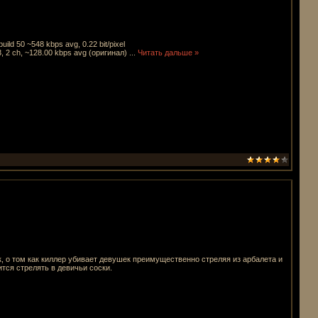
uild 50 ~548 kbps avg, 0.22 bit/pixel
 2 ch, ~128.00 kbps avg (оригинал)
...
Читать дальше »
, о том как киллер убивает девушек преимущественно стреляя из арбалета и
ится стрелять в девичьи соски.