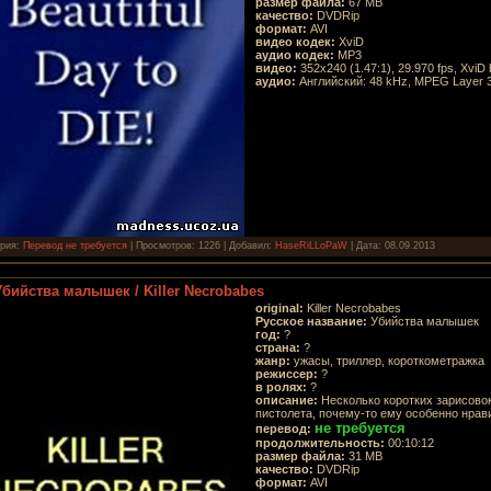
размер файла:
67 MB
качество:
DVDRip
формат:
AVI
видео кодек:
XviD
аудио кодек:
MP3
видео:
352x240 (1.47:1), 29.970 fps, XviD b
аудио:
Английский: 48 kHz, MPEG Layer 3,
ория:
Перевод не требуется
| Просмотров: 1226 | Добавил:
HaseRiLLoPaW
| Дата:
08.09.2013
Убийства малышек / Killer Necrobabes
original:
Killer Necrobabes
Русское название:
Убийства малышек
год:
?
страна:
?
жанр:
ужасы, триллер, короткометражка
режиссер:
?
в ролях:
?
описание:
Несколько коротких зарисовок
пистолета, почему-то ему особенно нрав
не требуется
перевод:
продолжительность:
00:10:12
размер файла:
31 MB
качество:
DVDRip
формат:
AVI