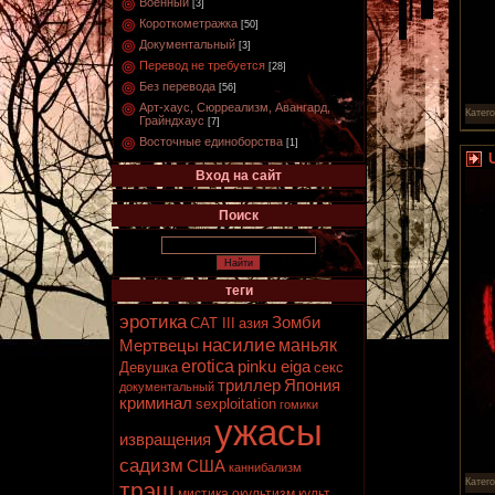
Военный
[3]
Короткометражка
[50]
Документальный
[3]
Перевод не требуется
[28]
Без перевода
[56]
Арт-хаус, Сюрреализм, Авангард,
Катег
Грайндхаус
[7]
Восточные единоборства
[1]
U
Вход на сайт
Поиск
теги
эротика
Зомби
CAT III
азия
насилие
маньяк
Мертвецы
erotica
pinku eiga
Девушка
секс
триллер
Япония
документальный
криминал
sexploitation
гомики
ужасы
извращения
садизм
США
каннибализм
Катег
трэш
мистика
окультизм
культ