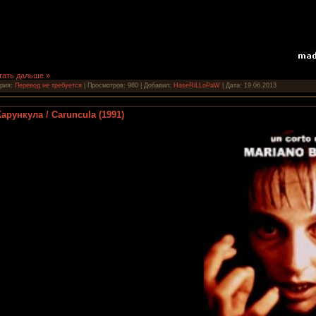
тать дальше »
ория:
Перевод не требуется
| Просмотров: 980 | Добавил:
HaseRiLLoPaW
| Дата:
19.06.2013
Карункула / Caruncula (1991)