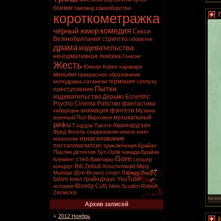
боевик
таиланд
единоборства
короткометражка
комедия
чёрный юмор
Секси
Великобритания
стриптиз
оборотни
драма
издевательства
ненормативная лексика
Гонконг
Жесть
Южная Корея
харакири
маньяки
прекрасное образование
германия
мелодрама
сатанизм
сеппуку
Пытки
преступление
издевательство
Дерьмо
Eccentric
Psycho Cinema
Рабство
фантастика
анимация
фэнтези
киберпанк
Музыка
музыкальный
военный
Пол Верховен
pinku
sex
Авангард
Тэцудзи Такэти
Фред Фогель
сюрреализм
немое кино
изнасилование
мазохизм
постапокалипсис
приключения
Брайан
Паулин
детектив
Syn.Optik
канада
Брайан
Gore
стёб
Клемент
Вампиры
слэшер
Bill Zebub
концерт
Knochenwald
Misty
Mundae (Erin Brown)
спорт
Паркур
Вирус
bdsm
грайндхаус
YouTube
fetish
Bloody Cuts
история
Nino Scuderi
Robert
Zemeckis
Катег
Архив записей
2012 Ноябрь