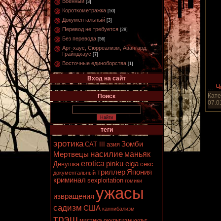
Военный
[3]
Короткометражка
[50]
Документальный
[3]
Перевод не требуется
[28]
Без перевода
[56]
Арт-хаус, Сюрреализм, Авангард,
Грайндхаус
[7]
Восточные единоборства
[1]
Вход на сайт
...
Ч
Кате
Поиск
07.0
теги
эротика
Зомби
CAT III
азия
насилие
маньяк
Мертвецы
erotica
pinku eiga
Девушка
секс
триллер
Япония
документальный
криминал
sexploitation
гомики
ужасы
извращения
садизм
США
каннибализм
трэш
мистика
окультизм
культ