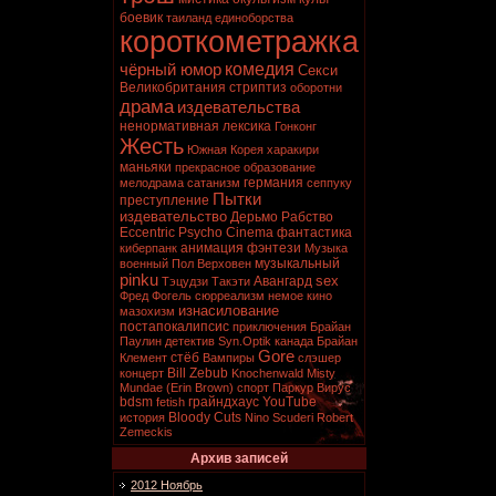
боевик
таиланд
единоборства
короткометражка
комедия
чёрный юмор
Секси
Великобритания
стриптиз
оборотни
драма
издевательства
ненормативная лексика
Гонконг
Жесть
Южная Корея
харакири
маньяки
прекрасное образование
германия
мелодрама
сатанизм
сеппуку
Пытки
преступление
издевательство
Дерьмо
Рабство
Eccentric Psycho Cinema
фантастика
анимация
фэнтези
киберпанк
Музыка
музыкальный
военный
Пол Верховен
pinku
sex
Авангард
Тэцудзи Такэти
Фред Фогель
сюрреализм
немое кино
изнасилование
мазохизм
постапокалипсис
приключения
Брайан
Паулин
детектив
Syn.Optik
канада
Брайан
Gore
стёб
Клемент
Вампиры
слэшер
Bill Zebub
концерт
Knochenwald
Misty
Mundae (Erin Brown)
спорт
Паркур
Вирус
bdsm
грайндхаус
YouTube
fetish
Bloody Cuts
история
Nino Scuderi
Robert
Zemeckis
Архив записей
2012 Ноябрь