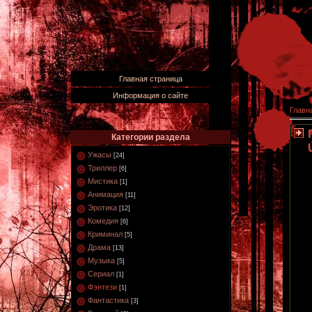
Главная страница
Информация о сайте
Главн
Категории раздела
Ужасы
[24]
Триллер
[6]
Мистика
[1]
Анимация
[11]
Эротика
[12]
Комедия
[6]
Криминал
[5]
Драма
[13]
Музыка
[5]
Сериал
[1]
Фэнтези
[1]
Фантастика
[3]