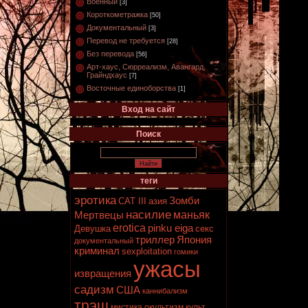
Военный
[3]
Короткометражка
[50]
Документальный
[3]
Перевод не требуется
[28]
Без перевода
[56]
Арт-хаус, Сюрреализм, Авангард,
Грайндхаус
[7]
Восточные единоборства
[1]
Вход на сайт
Поиск
теги
эротика
Зомби
CAT III
азия
насилие
маньяк
Мертвецы
erotica
pinku eiga
Девушка
секс
триллер
Япония
документальный
криминал
sexploitation
гомики
ужасы
извращения
садизм
США
каннибализм
трэш
мистика
окультизм
культ