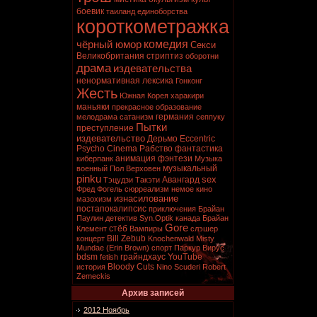
боевик
таиланд
единоборства
короткометражка
комедия
чёрный юмор
Секси
Великобритания
стриптиз
оборотни
драма
издевательства
ненормативная лексика
Гонконг
Жесть
Южная Корея
харакири
маньяки
прекрасное образование
германия
мелодрама
сатанизм
сеппуку
Пытки
преступление
издевательство
Дерьмо
Eccentric
Psycho Cinema
Рабство
фантастика
анимация
фэнтези
киберпанк
Музыка
музыкальный
военный
Пол Верховен
pinku
sex
Авангард
Тэцудзи Такэти
Фред Фогель
сюрреализм
немое кино
изнасилование
мазохизм
постапокалипсис
приключения
Брайан
Паулин
детектив
Syn.Optik
канада
Брайан
Gore
стёб
Клемент
Вампиры
слэшер
Bill Zebub
концерт
Knochenwald
Misty
Mundae (Erin Brown)
спорт
Паркур
Вирус
bdsm
грайндхаус
YouTube
fetish
Bloody Cuts
история
Nino Scuderi
Robert
Zemeckis
Архив записей
2012 Ноябрь