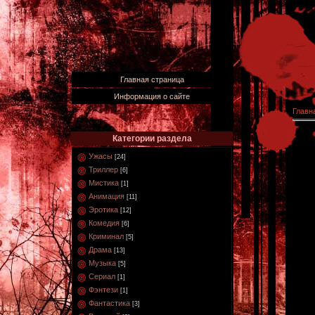
Главная страница
Информация о сайте
Главн
Категории раздела
Ужасы
[24]
Триллер
[6]
Мистика
[1]
Анимация
[11]
Эротика
[12]
Комедия
[6]
Криминал
[5]
Драма
[13]
Музыка
[5]
Сериал
[1]
Фэнтези
[1]
Фантастика
[3]