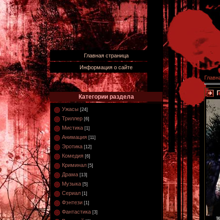
Главная страница
Информация о сайте
Главн
Г
Категории раздела
Ужасы
[24]
Триллер
[6]
Мистика
[1]
Анимация
[11]
Эротика
[12]
Комедия
[6]
Криминал
[5]
Драма
[13]
Музыка
[5]
Сериал
[1]
Фэнтези
[1]
Фантастика
[3]