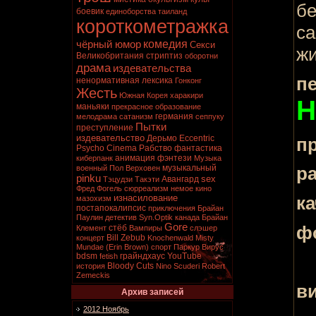
бе
боевик
единоборства
таиланд
короткометражка
са
комедия
чёрный юмор
Секси
ж
Великобритания
стриптиз
оборотни
драма
издевательства
п
ненормативная лексика
Гонконг
Жесть
Южная Корея
харакири
H
маньяки
прекрасное образование
германия
мелодрама
сатанизм
сеппуку
Пытки
преступление
издевательство
Дерьмо
Eccentric
п
Psycho Cinema
Рабство
фантастика
анимация
фэнтези
киберпанк
Музыка
музыкальный
р
военный
Пол Верховен
pinku
sex
Авангард
Тэцудзи Такэти
Фред Фогель
сюрреализм
немое кино
ка
изнасилование
мазохизм
постапокалипсис
приключения
Брайан
Паулин
детектив
Syn.Optik
канада
Брайан
Gore
ф
стёб
Клемент
Вампиры
слэшер
Bill Zebub
концерт
Knochenwald
Misty
Mundae (Erin Brown)
спорт
Паркур
Вирус
bdsm
грайндхаус
YouTube
fetish
Bloody Cuts
история
Nino Scuderi
Robert
Zemeckis
ви
Архив записей
2012 Ноябрь