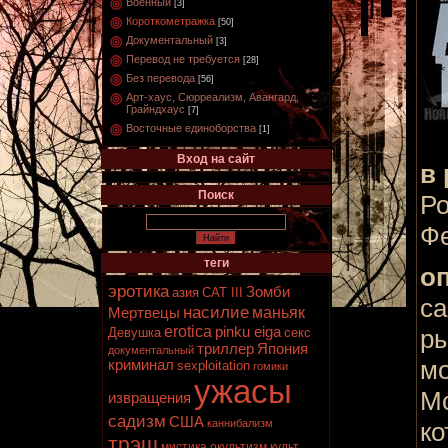
Военный
[3]
Короткометражка
[50]
Документальный
[3]
Перевод не требуется
[28]
Без перевода
[56]
Арт-хаус, Сюрреализм, Авангард,
Грайндхаус
[7]
Восточные единоборства
[1]
Вход на сайт
в 
Поиск
Ро
Ф
теги
о
эротика
Зомби
азия
CAT III
са
насилие
маньяк
Мертвецы
erotica
pinku eiga
ры
Девушка
секс
триллер
Япония
документальный
мо
криминал
sexploitation
гомики
ужасы
Мо
извращения
садизм
США
каннибализм
ко
трэш
мистика
окультизм
культ